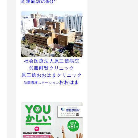
関連施設の紹介
社会医療法人原三信病院
呉服町腎クリニック
原三信おおはまクリニック
おおはま
訪問看護ステーション