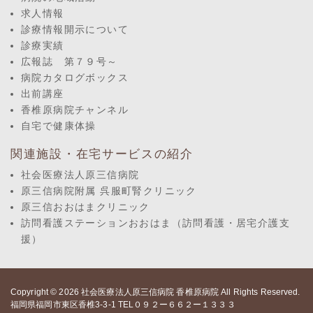
求人情報
診療情報開示について
診療実績
広報誌 第７９号～
病院カタログボックス
出前講座
香椎原病院チャンネル
自宅で健康体操
関連施設・在宅サービスの紹介
社会医療法人原三信病院
原三信病院附属 呉服町腎クリニック
原三信おおはまクリニック
訪問看護ステーションおおはま（訪問看護・居宅介護支
援）
Copyright © 2026
社会医療法人原三信病院 香椎原病院
All Rights Reserved.
福岡県福岡市東区香椎3-3-1 TEL０９２ー６６２ー１３３３