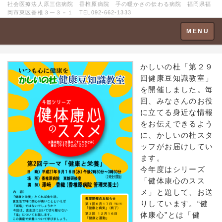
社会医療法人原三信病院 香椎原病院 手の暖かさの伝わる病院 福岡県福
岡市東区香椎３ー３－１ TEL092-662-1333
Toggle
MENU
navigation
かしいの杜「第２９
回健康豆知識教室」
を開催しました。毎
回、みなさんのお役
に立てる身近な情報
をお伝えできるよう
に、かしいの杜スタ
ッフがお届けしてい
ます。
今年度はシリーズ
「健体康心のスス
メ」と題して、お送
りしています。“健
体康心”とは「健