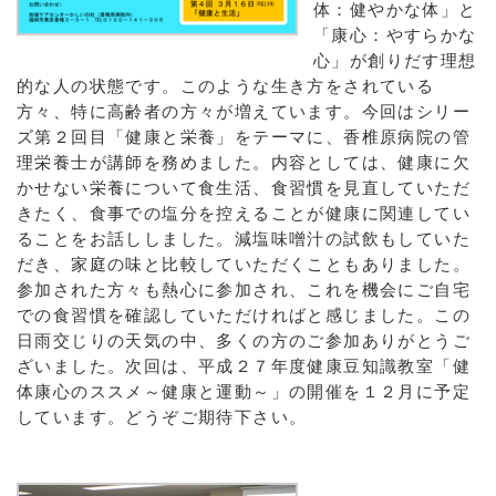
体：健やかな体」と
「康心：やすらかな
心」が創りだす理想
的な人の状態です。このような生き方をされている
方々、特に高齢者の方々が増えています。今回はシリー
ズ第２回目「健康と栄養」をテーマに、香椎原病院の管
理栄養士が講師を務めました。内容としては、健康に欠
かせない栄養について食生活、食習慣を見直していただ
きたく、食事での塩分を控えることが健康に関連してい
ることをお話ししました。減塩味噌汁の試飲もしていた
だき、家庭の味と比較していただくこともありました。
参加された方々も熱心に参加され、これを機会にご自宅
での食習慣を確認していただければと感じました。この
日雨交じりの天気の中、多くの方のご参加ありがとうご
ざいました。次回は、平成２７年度健康豆知識教室「健
体康心のススメ～健康と運動～」の開催を１２月に予定
しています。どうぞご期待下さい。