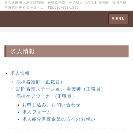
社会医療法人原三信病院 香椎原病院 手の暖かさの伝わる病院 福岡県福
岡市東区香椎３ー３－１ TEL092-662-1333
Toggle
MENU
navigation
求人情報
求人情報
病棟看護師（正職員）
訪問看護ステーション 看護師（正職員）
病棟ケアワーカー(正職員）
お申し込み、お問い合わせ
求人フォーム
求人紹介関連企業の方へのお願い