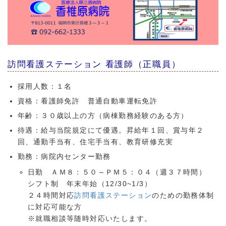
訪問看護ステーション 看護師（正職員）
採用人数：１名
資格：看護師免許 普通自動車運転免許
年齢：３０歳以上の方（病棟勤務経験のある方）
待遇：給与当院規定にて優遇。昇給年１回、賞与年２
回、通勤手当有、住宅手当有、教育研修充実
勤務：病院内センター勤務
日勤 ＡＭ８：５０～ＰＭ５：０４（週３７時間）
シフト制 年末年始（12/30~1/3）
２４時間対応
訪問看護ステーション
のための勤務体制
に対応可能な方
※就職相談等随時対応いたします。