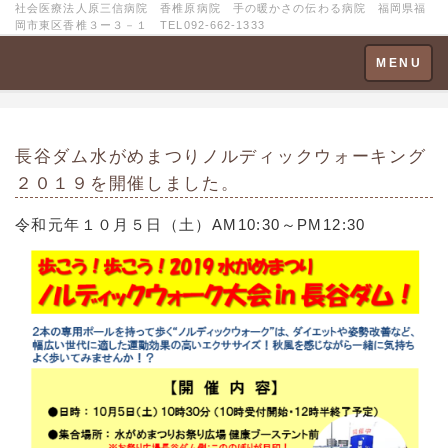
社会医療法人原三信病院 香椎原病院 手の暖かさの伝わる病院 福岡県福
岡市東区香椎３ー３－１ TEL092-662-1333
Toggle
MENU
navigation
長谷ダム水がめまつりノルディックウォーキング
２０１９
を開催しました。
令和元年１０月５日（土）AM10:30～PM12:30