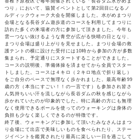
香椎下原校区で毎年開催されている「長谷ダム水がめま
つり」において、協賛イベントとして第2回目になるノ
ルディックウォーク大会を開催しました。水がめまつり
会場となる長谷ダム遊歩道のコースを利用してまつりに
訪れた多くの来場者の方に参加して頂きました。今年も
雲一つない抜けるような青空が広がる快晴の日となり、
まつり会場は盛り上がりを見せました。まつり会場の救
護テントの横に設けた受付には10時から参加の方が多数
集まられ、予定通りにスタートすることができました。
コースの説明後、準備体操を済ませてから全員でスター
トしました。コースは４キロ（２キロ地点で折り返し）
をご自分のペースで無理なく歩かれました。最高年齢99
歳の方（本当にすごい！！の一言です）も参加され皆さ
ん気持ちいい汗を流しながら長谷ダムの秋を感じながら
歩かれていたのが印象的でした。特に高齢の方にも無理
なく使用できるポールを使ってのウォーキングは身体の
負担も少なく楽しくできるのが特徴です。
終了後、ウォーキングに参加して頂いたみなさんはまつ
り会場にて出店で美味しいものを食べられたり、ステー
ジイベントを鑑賞されたり最高に楽しい一日を過ごして